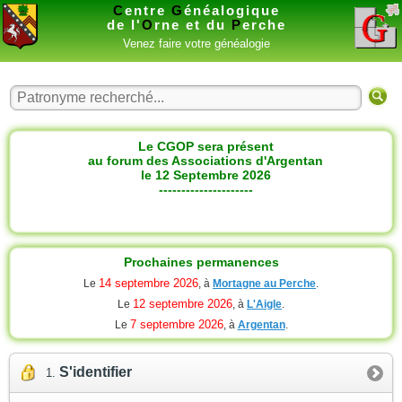
C
entre
G
énéalogique
de l'
O
rne et du
P
erche
Venez faire votre généalogie
Le CGOP sera présent
au forum des Associations d'Argentan
le 12 Septembre 2026
---------------------
Prochaines permanences
14 septembre 2026
Le
, à
Mortagne au Perche
.
12 septembre 2026
Le
, à
L'Aigle
.
7 septembre 2026
Le
, à
Argentan
.
S'identifier