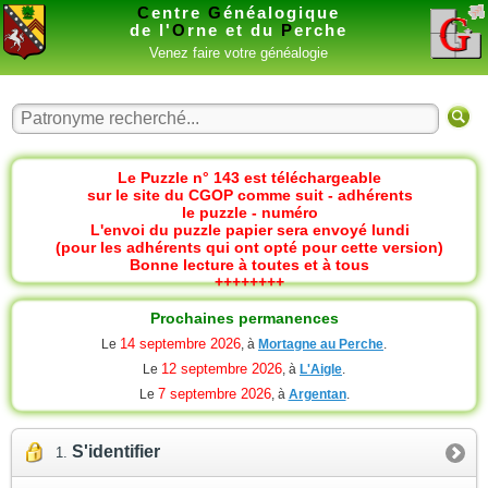
C
entre
G
énéalogique
de l'
O
rne et du
P
erche
Venez faire votre généalogie
Le Puzzle n° 143 est téléchargeable
sur le site du CGOP comme suit - adhérents
le puzzle - numéro
L'envoi du puzzle papier sera envoyé lundi
(pour les adhérents qui ont opté pour cette version)
Bonne lecture à toutes et à tous
++++++++
Prochaines permanences
14 septembre 2026
Le
, à
Mortagne au Perche
.
12 septembre 2026
Le
, à
L'Aigle
.
7 septembre 2026
Le
, à
Argentan
.
S'identifier