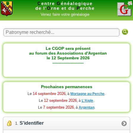
C
entre
G
énéalogique
de l'
O
rne et du
P
erche
Venez faire votre généalogie
Le CGOP sera présent
au forum des Associations d'Argentan
le 12 Septembre 2026
---------------------
Prochaines permanences
14 septembre 2026
Le
, à
Mortagne au Perche
.
12 septembre 2026
Le
, à
L'Aigle
.
7 septembre 2026
Le
, à
Argentan
.
S'identifier