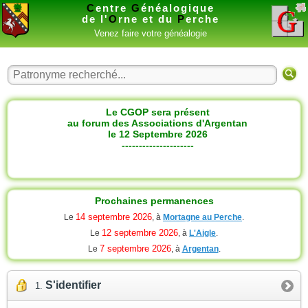
C
entre
G
énéalogique
de l'
O
rne et du
P
erche
Venez faire votre généalogie
Le CGOP sera présent
au forum des Associations d'Argentan
le 12 Septembre 2026
---------------------
Prochaines permanences
14 septembre 2026
Le
, à
Mortagne au Perche
.
12 septembre 2026
Le
, à
L'Aigle
.
7 septembre 2026
Le
, à
Argentan
.
S'identifier