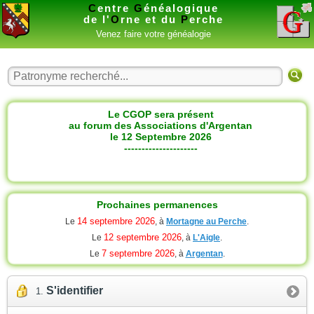
C
entre
G
énéalogique
de l'
O
rne et du
P
erche
Venez faire votre généalogie
Le CGOP sera présent
au forum des Associations d'Argentan
le 12 Septembre 2026
---------------------
Prochaines permanences
14 septembre 2026
Le
, à
Mortagne au Perche
.
12 septembre 2026
Le
, à
L'Aigle
.
7 septembre 2026
Le
, à
Argentan
.
S'identifier