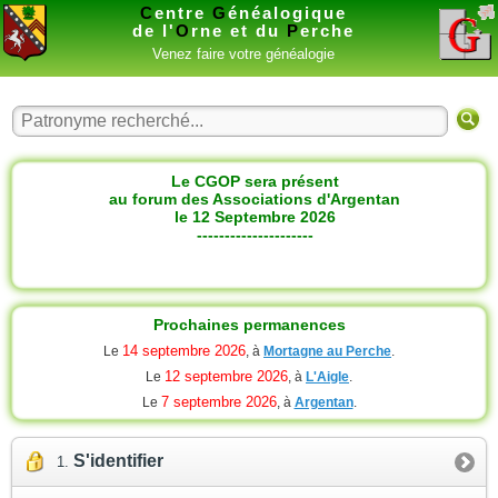
C
entre
G
énéalogique
de l'
O
rne et du
P
erche
Venez faire votre généalogie
Le CGOP sera présent
au forum des Associations d'Argentan
le 12 Septembre 2026
---------------------
Prochaines permanences
14 septembre 2026
Le
, à
Mortagne au Perche
.
12 septembre 2026
Le
, à
L'Aigle
.
7 septembre 2026
Le
, à
Argentan
.
S'identifier