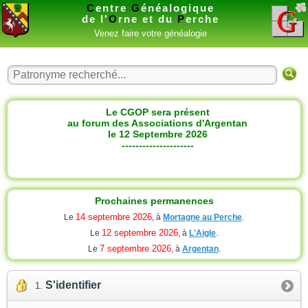
C
entre
G
énéalogique
de l'
O
rne et du
P
erche
Venez faire votre généalogie
Le CGOP sera présent
au forum des Associations d'Argentan
le 12 Septembre 2026
---------------------
Prochaines permanences
14 septembre 2026
Le
, à
Mortagne au Perche
.
12 septembre 2026
Le
, à
L'Aigle
.
7 septembre 2026
Le
, à
Argentan
.
S'identifier