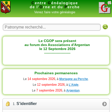
C
entre
G
énéalogique
de l'
O
rne et du
P
erche
Venez faire votre généalogie
Le CGOP sera présent
au forum des Associations d'Argentan
le 12 Septembre 2026
---------------------
Prochaines permanences
14 septembre 2026
Le
, à
Mortagne au Perche
.
12 septembre 2026
Le
, à
L'Aigle
.
7 septembre 2026
Le
, à
Argentan
.
S'identifier