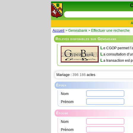
A
Accueil
> Geneabank > Effectuer une recherche
Relevés disponibles sur Geneabank
L
e CGOP permet l’a
L
a consultation d’u
L
a transaction est p
Mariage :
396 186
actes
Époux
Nom
Prénom
Épouse
Nom
Prénom