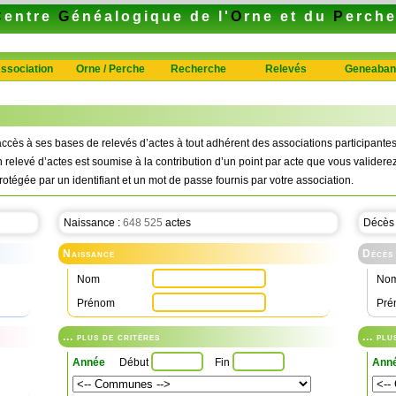
C
entre
G
énéalogique de l'
O
rne et du
P
erch
ssociation
Orne / Perche
Recherche
Relevés
Geneaban
ccès à ses bases de relevés d’actes à tout adhérent des associations participan
n relevé d’actes est soumise à la contribution d’un point par acte que vous validerez
rotégée par un identifiant et un mot de passe fournis par votre association.
Naissance :
648 525
actes
Décès
Naissance
Décès
Nom
No
Prénom
Pré
... plus de critères
... pl
Année
Début
Fin
Ann