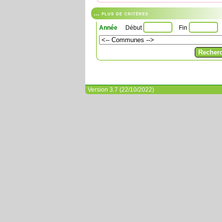
... plus de critères
Année
Début
Fin
Version 3.7 (22/10/2022)