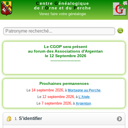
C
entre
G
énéalogique
de l'
O
rne et du
P
erche
Venez faire votre généalogie
Le CGOP sera présent
au forum des Associations d'Argentan
le 12 Septembre 2026
---------------------
Prochaines permanences
14 septembre 2026
Le
, à
Mortagne au Perche
.
12 septembre 2026
Le
, à
L'Aigle
.
7 septembre 2026
Le
, à
Argentan
.
S'identifier