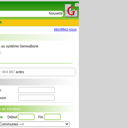
e
Nouvelles tables : 664 actes de D Le Cercueil 159
k
Identifiez-vous
tes au système GeneaBank.
.
 :
464 987
actes
m
nom
us de critères
ée
Début
Fin