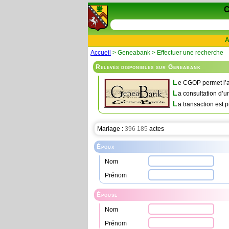
A
Accueil
> Geneabank > Effectuer une recherche
Relevés disponibles sur Geneabank
L
e CGOP permet l’a
L
a consultation d’u
L
a transaction est p
Mariage :
396 185
actes
Époux
Nom
Prénom
Épouse
Nom
Prénom