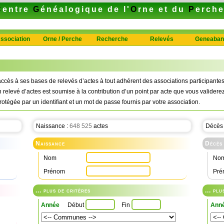
C
entre
G
énéalogique de l'
O
rne et du
P
erch
ssociation
Orne / Perche
Recherche
Relevés
Geneaban
ccès à ses bases de relevés d’actes à tout adhérent des associations participan
n relevé d’actes est soumise à la contribution d’un point par acte que vous validerez
rotégée par un identifiant et un mot de passe fournis par votre association.
Naissance :
648 525
actes
Décès
Naissance
Décès
Nom
No
Prénom
Pré
... plus de critères
... pl
Année
Début
Fin
Ann