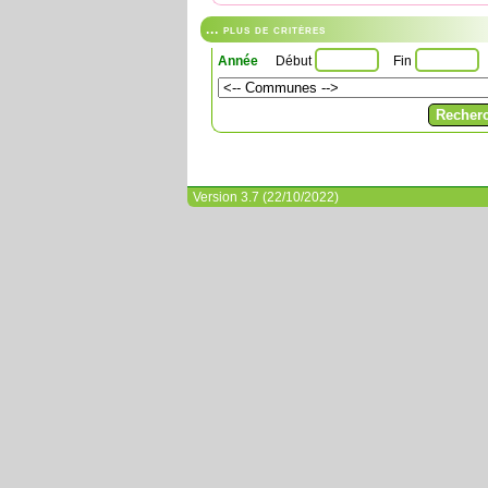
... plus de critères
Année
Début
Fin
Version 3.7 (22/10/2022)