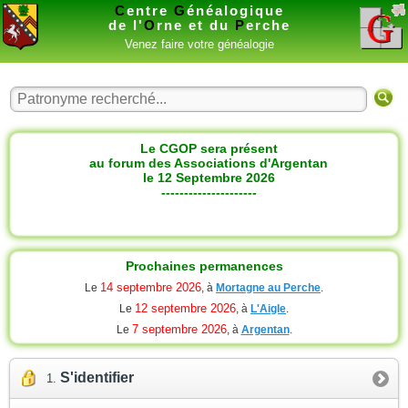
C
entre
G
énéalogique
de l'
O
rne et du
P
erche
Venez faire votre généalogie
Le CGOP sera présent
au forum des Associations d'Argentan
le 12 Septembre 2026
---------------------
Prochaines permanences
14 septembre 2026
Le
, à
Mortagne au Perche
.
12 septembre 2026
Le
, à
L'Aigle
.
7 septembre 2026
Le
, à
Argentan
.
S'identifier