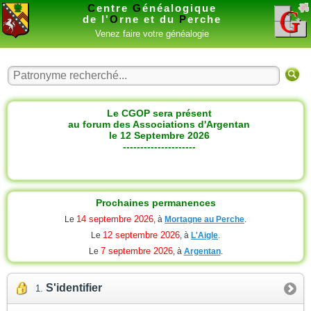
C
entre
G
énéalogique
de l'
O
rne et du
P
erche
Venez faire votre généalogie
Le CGOP sera présent
au forum des Associations d'Argentan
le 12 Septembre 2026
---------------------
Prochaines permanences
14 septembre 2026
Le
, à
Mortagne au Perche
.
12 septembre 2026
Le
, à
L'Aigle
.
7 septembre 2026
Le
, à
Argentan
.
S'identifier