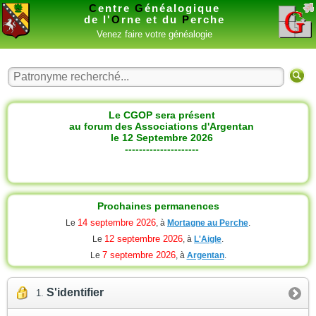
C
entre
G
énéalogique
de l'
O
rne et du
P
erche
Venez faire votre généalogie
Le CGOP sera présent
au forum des Associations d'Argentan
le 12 Septembre 2026
---------------------
Prochaines permanences
14 septembre 2026
Le
, à
Mortagne au Perche
.
12 septembre 2026
Le
, à
L'Aigle
.
7 septembre 2026
Le
, à
Argentan
.
S'identifier