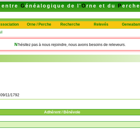
C
entre
G
énéalogique de l'
O
rne et du
P
erch
ssociation
Orne / Perche
Recherche
Relevés
Geneaban
il
N
'hésitez pas à nous rejoindre, nous avons besoins de releveurs.
à
09/11/1792
Adhérent / Bénévole