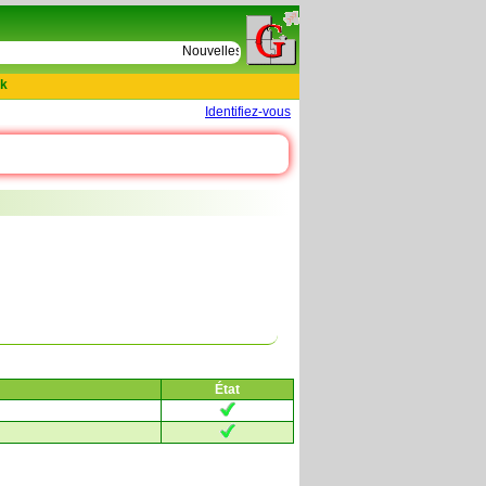
e
Nouvelles tables : 664 actes de D Le Cercueil 159
k
Identifiez-vous
État