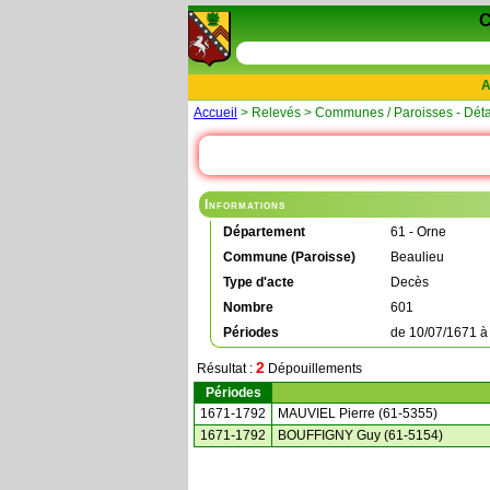
A
Accueil
> Relevés > Communes / Paroisses - Déta
Informations
Département
61 - Orne
Commune (Paroisse)
Beaulieu
Type d'acte
Decès
Nombre
601
Périodes
de
10/07/1671
2
Résultat :
Dépouillements
Périodes
1671-1792
MAUVIEL Pierre (61-5355)
1671-1792
BOUFFIGNY Guy (61-5154)