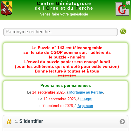
C
entre
G
énéalogique
de l'
O
rne et du
P
erche
Venez faire votre généalogie
Le Puzzle n° 143 est téléchargeable
sur le site du CGOP comme suit - adhérents
le puzzle - numéro
L'envoi du puzzle papier sera envoyé lundi
(pour les adhérents qui ont opté pour cette version)
Bonne lecture à toutes et à tous
++++++++
Prochaines permanences
14 septembre 2026
Le
, à
Mortagne au Perche
.
12 septembre 2026
Le
, à
L'Aigle
.
7 septembre 2026
Le
, à
Argentan
.
S'identifier