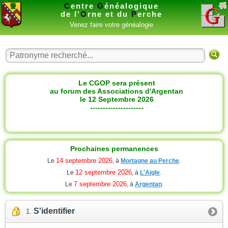
C
entre
G
énéalogique
de l'
O
rne et du
P
erche
Venez faire votre généalogie
Le CGOP sera présent
au forum des Associations d'Argentan
le 12 Septembre 2026
---------------------
Prochaines permanences
14 septembre 2026
Le
, à
Mortagne au Perche
.
12 septembre 2026
Le
, à
L'Aigle
.
7 septembre 2026
Le
, à
Argentan
.
S'identifier