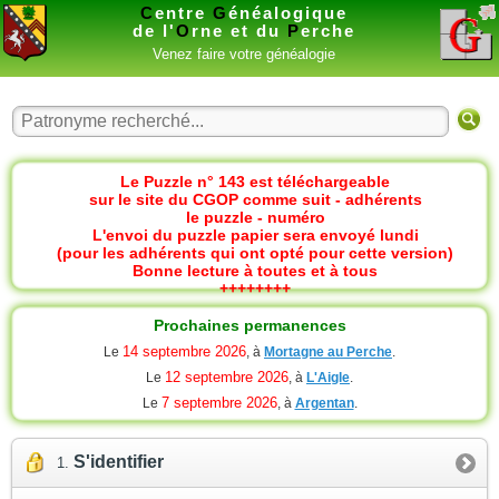
C
entre
G
énéalogique
de l'
O
rne et du
P
erche
Venez faire votre généalogie
Le Puzzle n° 143 est téléchargeable
sur le site du CGOP comme suit - adhérents
le puzzle - numéro
L'envoi du puzzle papier sera envoyé lundi
(pour les adhérents qui ont opté pour cette version)
Bonne lecture à toutes et à tous
++++++++
Prochaines permanences
14 septembre 2026
Le
, à
Mortagne au Perche
.
12 septembre 2026
Le
, à
L'Aigle
.
7 septembre 2026
Le
, à
Argentan
.
S'identifier