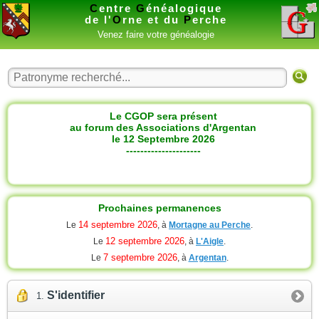
C
entre
G
énéalogique
de l'
O
rne et du
P
erche
Venez faire votre généalogie
Le CGOP sera présent
au forum des Associations d'Argentan
le 12 Septembre 2026
---------------------
Prochaines permanences
14 septembre 2026
Le
, à
Mortagne au Perche
.
12 septembre 2026
Le
, à
L'Aigle
.
7 septembre 2026
Le
, à
Argentan
.
S'identifier