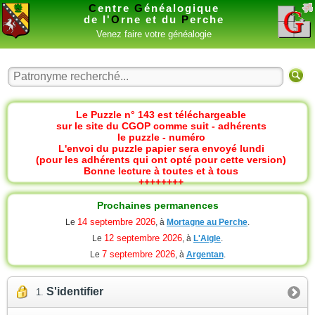
C
entre
G
énéalogique
de l'
O
rne et du
P
erche
Venez faire votre généalogie
Le Puzzle n° 143 est téléchargeable
sur le site du CGOP comme suit - adhérents
le puzzle - numéro
L'envoi du puzzle papier sera envoyé lundi
(pour les adhérents qui ont opté pour cette version)
Bonne lecture à toutes et à tous
++++++++
Prochaines permanences
14 septembre 2026
Le
, à
Mortagne au Perche
.
12 septembre 2026
Le
, à
L'Aigle
.
7 septembre 2026
Le
, à
Argentan
.
S'identifier