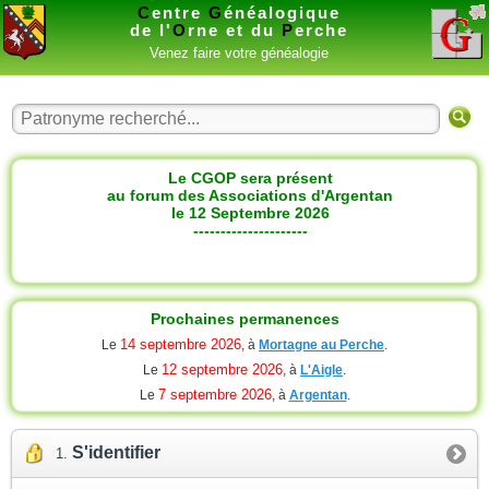
C
entre
G
énéalogique
de l'
O
rne et du
P
erche
Venez faire votre généalogie
Le CGOP sera présent
au forum des Associations d'Argentan
le 12 Septembre 2026
---------------------
Prochaines permanences
14 septembre 2026
Le
, à
Mortagne au Perche
.
12 septembre 2026
Le
, à
L'Aigle
.
7 septembre 2026
Le
, à
Argentan
.
S'identifier