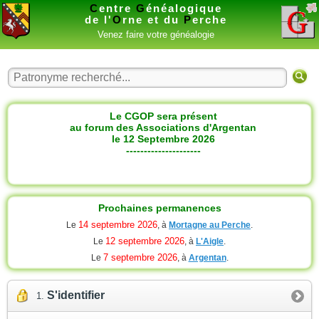
C
entre
G
énéalogique
de l'
O
rne et du
P
erche
Venez faire votre généalogie
Le CGOP sera présent
au forum des Associations d'Argentan
le 12 Septembre 2026
---------------------
Prochaines permanences
14 septembre 2026
Le
, à
Mortagne au Perche
.
12 septembre 2026
Le
, à
L'Aigle
.
7 septembre 2026
Le
, à
Argentan
.
S'identifier