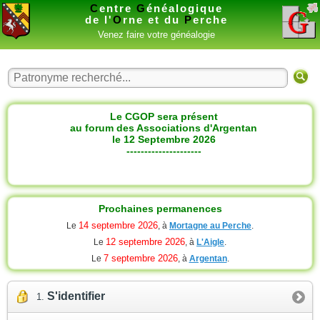
C
entre
G
énéalogique
de l'
O
rne et du
P
erche
Venez faire votre généalogie
Le CGOP sera présent
au forum des Associations d'Argentan
le 12 Septembre 2026
---------------------
Prochaines permanences
14 septembre 2026
Le
, à
Mortagne au Perche
.
12 septembre 2026
Le
, à
L'Aigle
.
7 septembre 2026
Le
, à
Argentan
.
S'identifier