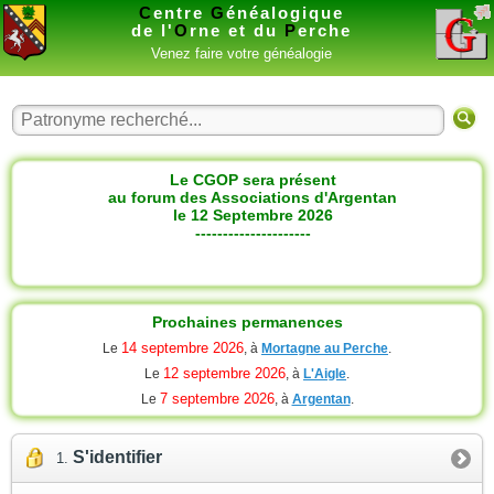
C
entre
G
énéalogique
de l'
O
rne et du
P
erche
Venez faire votre généalogie
Le CGOP sera présent
au forum des Associations d'Argentan
le 12 Septembre 2026
---------------------
Prochaines permanences
14 septembre 2026
Le
, à
Mortagne au Perche
.
12 septembre 2026
Le
, à
L'Aigle
.
7 septembre 2026
Le
, à
Argentan
.
S'identifier