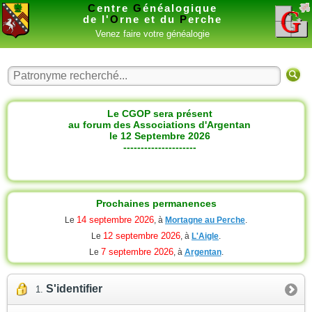
C
entre
G
énéalogique
de l'
O
rne et du
P
erche
Venez faire votre généalogie
Le CGOP sera présent
au forum des Associations d'Argentan
le 12 Septembre 2026
---------------------
Prochaines permanences
14 septembre 2026
Le
, à
Mortagne au Perche
.
12 septembre 2026
Le
, à
L'Aigle
.
7 septembre 2026
Le
, à
Argentan
.
S'identifier