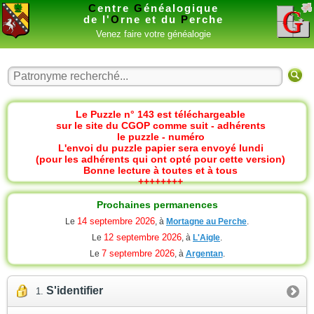
C
entre
G
énéalogique
de l'
O
rne et du
P
erche
Venez faire votre généalogie
Le Puzzle n° 143 est téléchargeable
sur le site du CGOP comme suit - adhérents
le puzzle - numéro
L'envoi du puzzle papier sera envoyé lundi
(pour les adhérents qui ont opté pour cette version)
Bonne lecture à toutes et à tous
++++++++
Prochaines permanences
14 septembre 2026
Le
, à
Mortagne au Perche
.
12 septembre 2026
Le
, à
L'Aigle
.
7 septembre 2026
Le
, à
Argentan
.
S'identifier