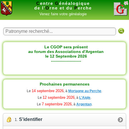
C
entre
G
énéalogique
de l'
O
rne et du
P
erche
Venez faire votre généalogie
Le CGOP sera présent
au forum des Associations d'Argentan
le 12 Septembre 2026
---------------------
Prochaines permanences
14 septembre 2026
Le
, à
Mortagne au Perche
.
12 septembre 2026
Le
, à
L'Aigle
.
7 septembre 2026
Le
, à
Argentan
.
S'identifier