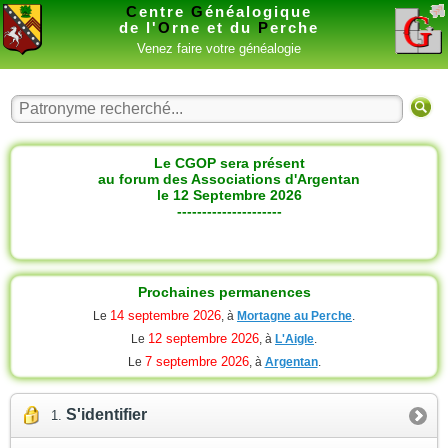
C
entre
G
énéalogique
de l'
O
rne et du
P
erche
Venez faire votre généalogie
Le CGOP sera présent
au forum des Associations d'Argentan
le 12 Septembre 2026
---------------------
Prochaines permanences
14 septembre 2026
Le
, à
Mortagne au Perche
.
12 septembre 2026
Le
, à
L'Aigle
.
7 septembre 2026
Le
, à
Argentan
.
S'identifier