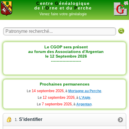
C
entre
G
énéalogique
de l'
O
rne et du
P
erche
Venez faire votre généalogie
Le CGOP sera présent
au forum des Associations d'Argentan
le 12 Septembre 2026
---------------------
Prochaines permanences
14 septembre 2026
Le
, à
Mortagne au Perche
.
12 septembre 2026
Le
, à
L'Aigle
.
7 septembre 2026
Le
, à
Argentan
.
S'identifier