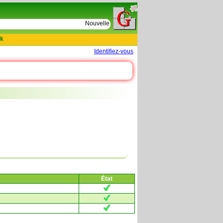
e
Nouvelles tables : 664 actes de D Le Cercueil 159
k
Identifiez-vous
État