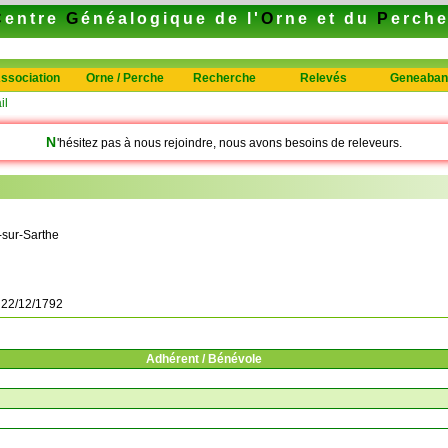
C
entre
G
énéalogique de l'
O
rne et du
P
erch
ssociation
Orne / Perche
Recherche
Relevés
Geneaban
il
N
'hésitez pas à nous rejoindre, nous avons besoins de releveurs.
-sur-Sarthe
à
22/12/1792
Adhérent / Bénévole