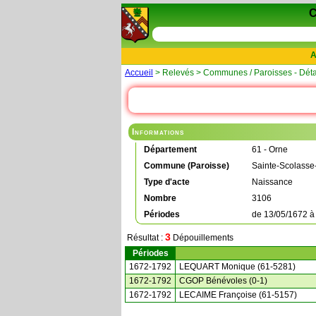
A
Accueil
> Relevés > Communes / Paroisses - Déta
Informations
Département
61 - Orne
Commune (Paroisse)
Sainte-Scolasse
Type d'acte
Naissance
Nombre
3106
Périodes
de
13/05/1672
3
Résultat :
Dépouillements
Périodes
1672-1792
LEQUART Monique (61-5281)
1672-1792
CGOP Bénévoles (0-1)
1672-1792
LECAIME Françoise (61-5157)