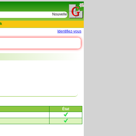
e
Nouvelles tables : 664 actes de D Le Cercueil 15
k
Identifiez-vous
État