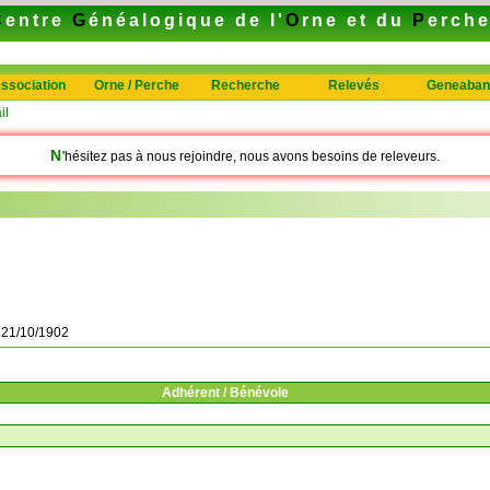
C
entre
G
énéalogique de l'
O
rne et du
P
erch
ssociation
Orne / Perche
Recherche
Relevés
Geneaban
il
N
'hésitez pas à nous rejoindre, nous avons besoins de releveurs.
à
21/10/1902
Adhérent / Bénévole