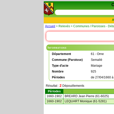
A
Accueil
> Relevés > Communes / Paroisses - Déta
Informations
Département
61 - Orne
Commune (Paroisse)
Semallé
Type d'acte
Mariage
Nombre
925
Périodes
de
27/04/1660
2
Résultat :
Dépouillements
Périodes
1660-1902
BREARD Jean Pierre (61-6025)
1660-1902
LEQUART Monique (61-5281)