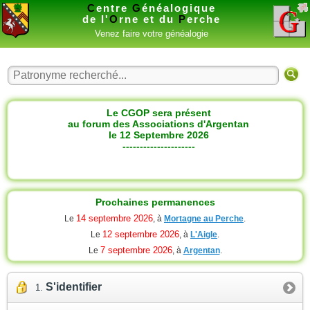
C
entre
G
énéalogique
de l'
O
rne et du
P
erche
Venez faire votre généalogie
Le CGOP sera présent
au forum des Associations d'Argentan
le 12 Septembre 2026
---------------------
Prochaines permanences
14 septembre 2026
Le
, à
Mortagne au Perche
.
12 septembre 2026
Le
, à
L'Aigle
.
7 septembre 2026
Le
, à
Argentan
.
S'identifier