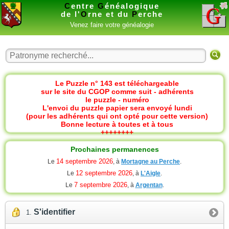
C
entre
G
énéalogique
de l'
O
rne et du
P
erche
Venez faire votre généalogie
Le Puzzle n° 143 est téléchargeable
sur le site du CGOP comme suit - adhérents
le puzzle - numéro
L'envoi du puzzle papier sera envoyé lundi
(pour les adhérents qui ont opté pour cette version)
Bonne lecture à toutes et à tous
++++++++
Prochaines permanences
14 septembre 2026
Le
, à
Mortagne au Perche
.
12 septembre 2026
Le
, à
L'Aigle
.
7 septembre 2026
Le
, à
Argentan
.
S'identifier