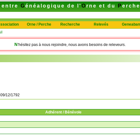
C
entre
G
énéalogique de l'
O
rne et du
P
erch
ssociation
Orne / Perche
Recherche
Relevés
Geneaban
il
N
'hésitez pas à nous rejoindre, nous avons besoins de releveurs.
à
09/12/1792
Adhérent / Bénévole