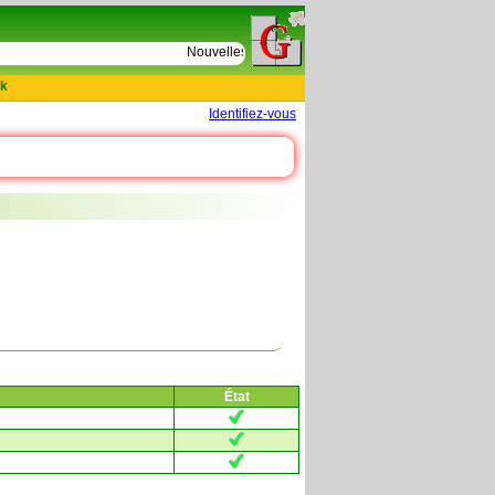
e
Nouvelles tables : 664 actes de D Le Cercueil 159
k
Identifiez-vous
État