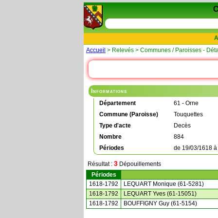
A
Accueil
> Relevés > Communes / Paroisses - Déta
Informations
Département
61 - Orne
Commune (Paroisse)
Touquettes
Type d'acte
Decès
Nombre
884
Périodes
de
19/03/1618
3
Résultat :
Dépouillements
Périodes
1618-1792
LEQUART Monique (61-5281)
1618-1792
LEQUART Yves (61-15051)
1618-1792
BOUFFIGNY Guy (61-5154)