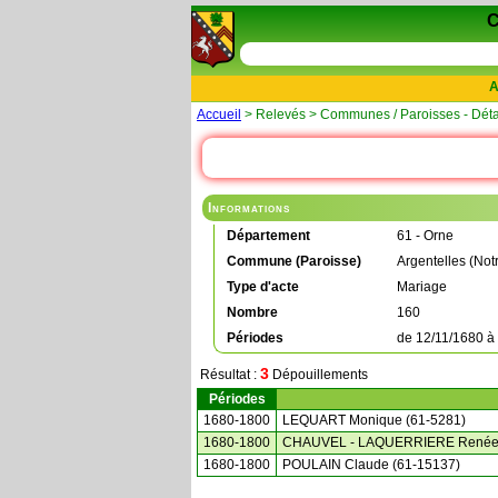
A
Accueil
> Relevés > Communes / Paroisses - Déta
Informations
Département
61 - Orne
Commune (Paroisse)
Argentelles (No
Type d'acte
Mariage
Nombre
160
Périodes
de
12/11/1680
à
3
Résultat :
Dépouillements
Périodes
1680-1800
LEQUART Monique (61-5281)
1680-1800
CHAUVEL - LAQUERRIERE Renée 
1680-1800
POULAIN Claude (61-15137)