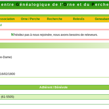
C
entre
G
énéalogique de l'
O
rne et du
P
erch
ssociation
Orne / Perche
Recherche
Relevés
Geneaban
il
N
'hésitez pas à nous rejoindre, nous avons besoins de releveurs.
tre-Dame)
16/02/1800
Adhérent / Bénévole
(61-5505)