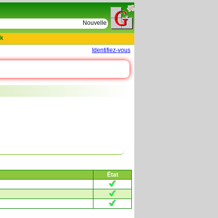
e
Nouvelles tables : 664 actes de D Le Cercueil 159
k
Identifiez-vous
État