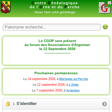
C
entre
G
énéalogique
de l'
O
rne et du
P
erche
Venez faire votre généalogie
Le CGOP sera présent
au forum des Associations d'Argentan
le 12 Septembre 2026
---------------------
Prochaines permanences
14 septembre 2026
Le
, à
Mortagne au Perche
.
12 septembre 2026
Le
, à
L'Aigle
.
7 septembre 2026
Le
, à
Argentan
.
S'identifier