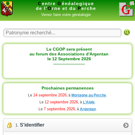
C
entre
G
énéalogique
de l'
O
rne et du
P
erche
Venez faire votre généalogie
Le CGOP sera présent
au forum des Associations d'Argentan
le 12 Septembre 2026
---------------------
Prochaines permanences
14 septembre 2026
Le
, à
Mortagne au Perche
.
12 septembre 2026
Le
, à
L'Aigle
.
7 septembre 2026
Le
, à
Argentan
.
S'identifier